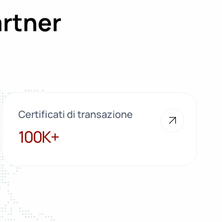
artner
Certificati di transazione
100K+
100K+