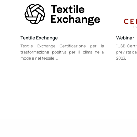
Textile Exchange
Webinar
Textile Exchange Certificazione per la
“USB Certi
trasformazione positiva per il clima nella
prevista da
moda e nel tessile.…
2023.