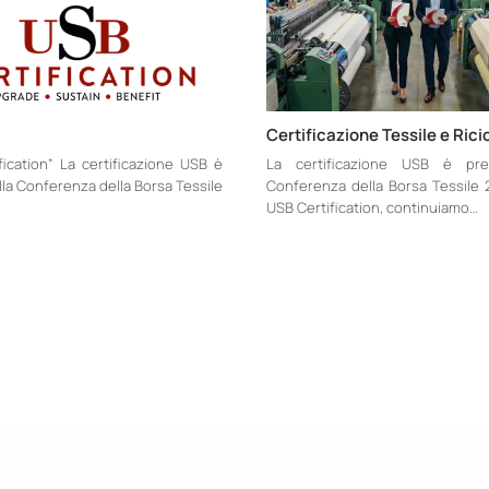
Certificazione Tessile e Rici
fication” La certificazione USB è
La certificazione USB è prev
lla Conferenza della Borsa Tessile
Conferenza della Borsa Tessile
USB Certification, continuiamo…