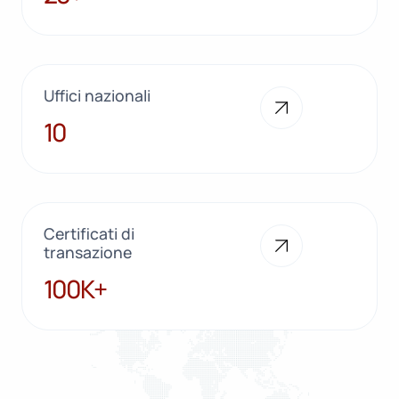
Uffici nazionali
10
10
Certificati di
transazione
100K+
100K+