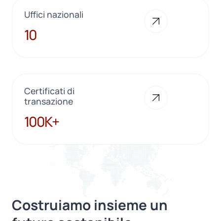
Uffici nazionali
10
10
Certificati di
transazione
100K+
100K+
Costruiamo insieme un