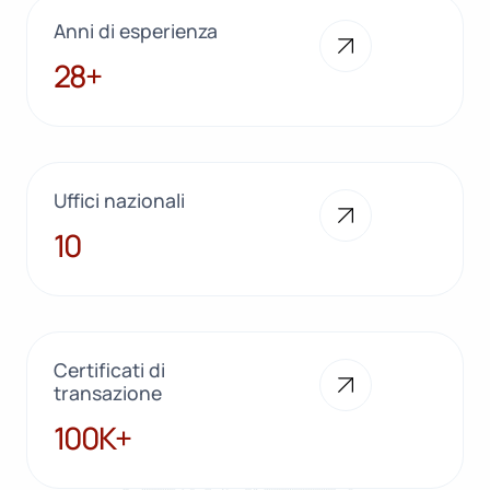
Anni di esperienza
28+
28+
Uffici nazionali
10
10
Certificati di
transazione
100K+
100K+