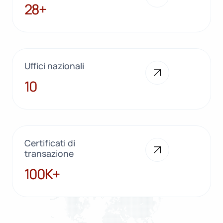
28+
28+
Uffici nazionali
10
10
Certificati di
transazione
100K+
100K+