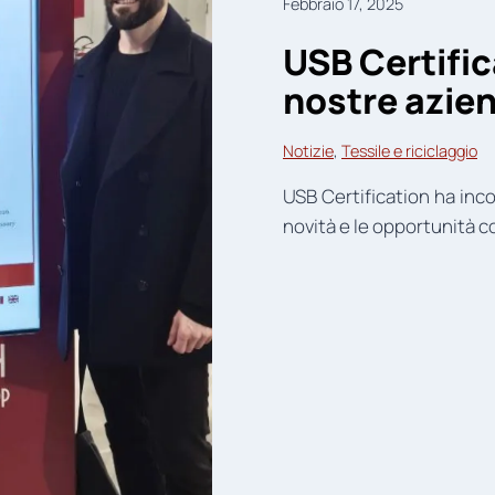
Febbraio 17, 2025
USB Certific
nostre azien
Notizie
, 
Tessile e riciclaggio
USB Certification ha inco
novità e le opportunità c