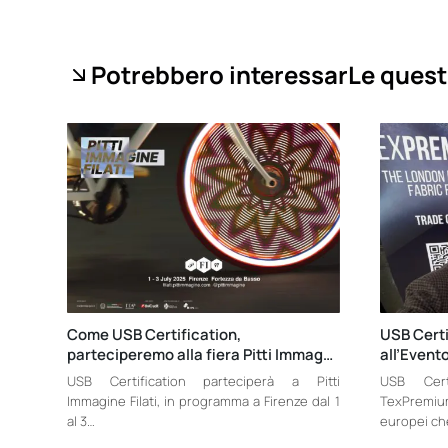
Potrebbero interessarLe quest
Come USB Certification,
USB Certi
parteciperemo alla fiera Pitti Immag…
all’Even
USB Certification parteciperà a Pitti
USB Cert
Immagine Filati, in programma a Firenze dal 1
TexPremiu
al 3…
europei che