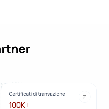
artner
Certificati di transazione
100K+
100K+