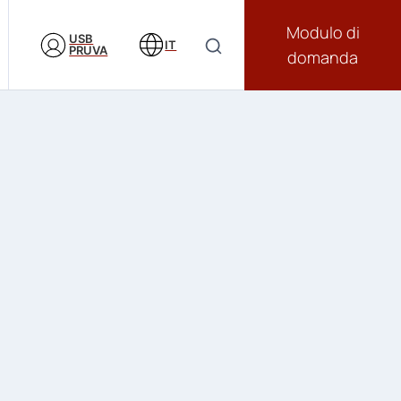
Modulo di
USB
IT
PRUVA
domanda