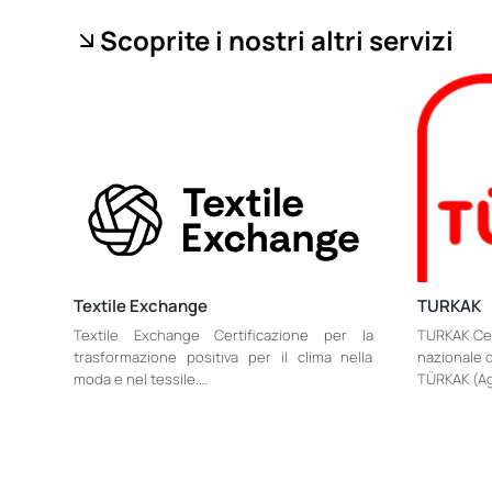
Scoprite i nostri altri servizi
Textile Exchange
TURKAK
Textile Exchange Certificazione per la
TURKAK Cert
trasformazione positiva per il clima nella
nazionale d
moda e nel tessile.…
TÜRKAK (Ag