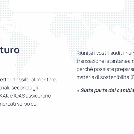
turo
Riunite i vostri audit in u
transazione istantaneame
perché possiate prepararv
materia di sostenibilità 
ettori tessile, alimentare,
riali, secondo gli
«
Siate parte del cambi
RKAK e IOAS assicurano
 mercati verso cui