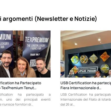
i argomenti (
Newsletter e Notizie)
fication ha Partecipato
USB Certification ha parteci
to TexPremium Tenut…
Fiera Internazionale d…
ification ha partecipato a
USB Certification ha partecipato
m, uno dei principali eventi
Internazionale del Filato di Istanb
 riunisce fornitori di…
dal 26 al…