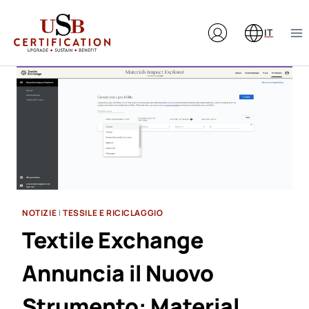
Salta
al
IT
contenuto
NOTIZIE
|
TESSILE E RICICLAGGIO
Textile Exchange
Annuncia il Nuovo
Strumento: Material