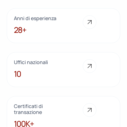
Anni di esperienza
28+
28+
Uffici nazionali
10
10
Certificati di
transazione
100K+
100K+