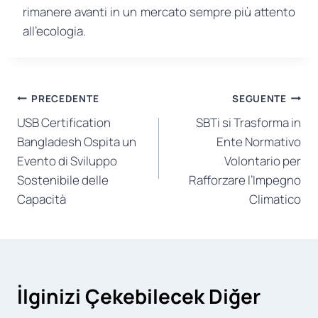
rimanere avanti in un mercato sempre più attento
all’ecologia.
Navigazione
PRECEDENTE
SEGUENTE
USB Certification
SBTi si Trasforma in
articoli
Bangladesh Ospita un
Ente Normativo
Evento di Sviluppo
Volontario per
Sostenibile delle
Rafforzare l’Impegno
Capacità
Climatico
İlginizi Çekebilecek Diğer