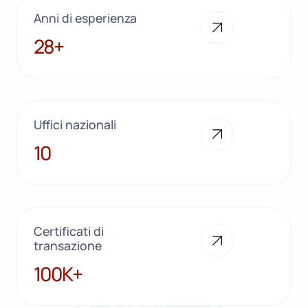
Anni di esperienza
28+
28+
Uffici nazionali
10
10
Certificati di
transazione
100K+
100K+