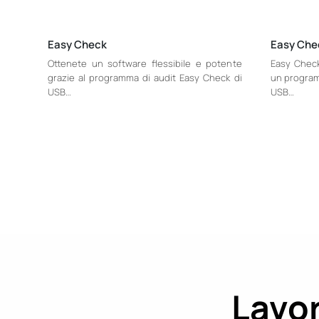
Easy Check
Easy Che
Ottenete un software flessibile e potente
Easy Check
grazie al programma di audit Easy Check di
un programm
USB…
USB…
Lavor