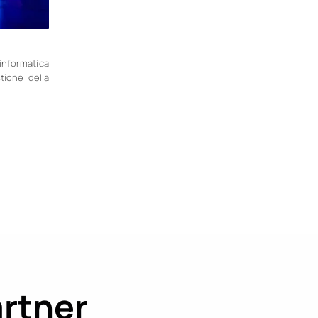
informatica
stione della
artner