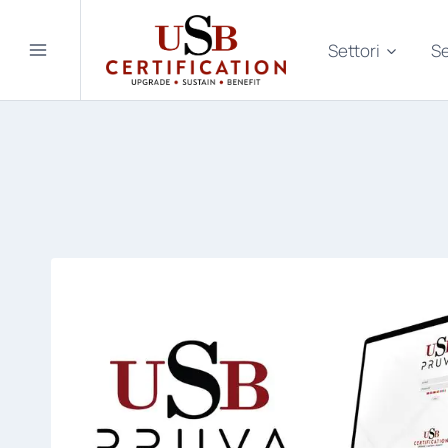
Salta
al
Settori
Se
contenuto