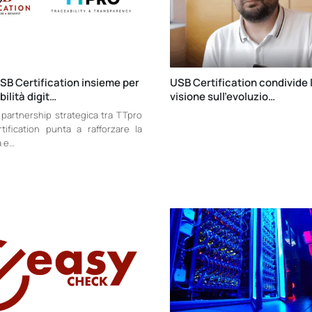
SB Certification insieme per
USB Certification condivide 
bilità digit…
visione sull’evoluzio…
partnership strategica tra TTpro
ification punta a rafforzare la
à e…