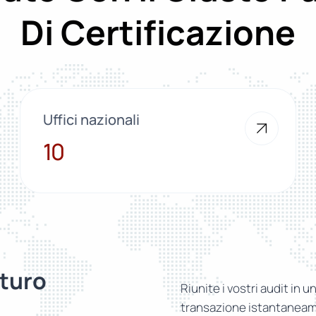
Di Certificazione
Uffici nazionali
10
10
turo
Riunite i vostri audit in u
transazione istantaneame