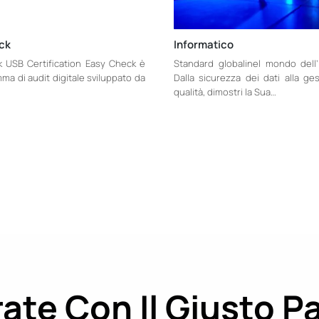
ck
Informatico
 USB Certification Easy Check è
Standard globalinel mondo dell’
a di audit digitale sviluppato da
Dalla sicurezza dei dati alla ge
qualità, dimostri la Sua…
ate Con Il Giusto P