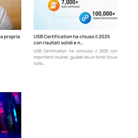
la propria
USB Certification ha chiuso il 2025
con risultati solidi e n…
USB Certification ha concluso il 2025 con
importanti risultati, guidati da un forte focus
sulla…