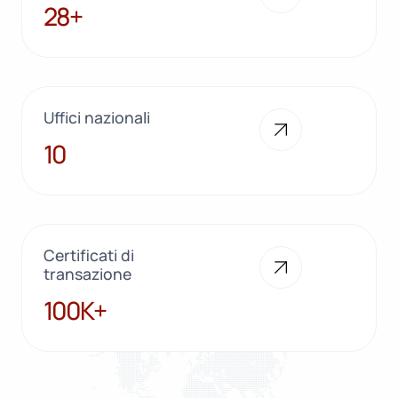
28+
28+
Uffici nazionali
10
10
Certificati di
transazione
100K+
100K+