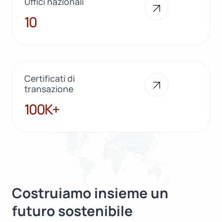
Uffici nazionali
10
10
Certificati di
transazione
100K+
100K+
Costruiamo insieme un
futuro sostenibile