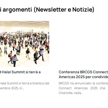
i argomenti (
Newsletter e Notizie)
d Halal Summit si terrà a
Conferenza BRCGS Connect
Americas 2025 per condivid
Halal Summit si terrà a Istanbul dal
BRCGS ha annunciato la confer
vembre 2025, in…
Connect Americas 2025 che 
Charlotte, nella…