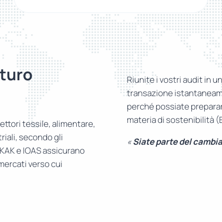
turo
Riunite i vostri audit in u
transazione istantaneame
perché possiate prepararv
materia di sostenibilità 
ettori tessile, alimentare,
riali, secondo gli
«
Siate parte del cambi
RKAK e IOAS assicurano
 mercati verso cui