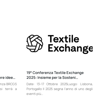
19° Conferenza Textile Exchange
ere idee…
2025: Insieme per la Sosteni…
enza BRCGS
Date: 13–17 Ottobre 2025Luogo: Lisbona,
si terrà a
Portogallo Il 2025 segna l’anno di uno degli
eventi più…