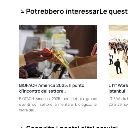
Potrebbero interessarLe quest
BIOFACH America 2025: Il punto
L’11° Worl
d’incontro del settore…
Istanbul
BIOFACH America 2025, uno dei più grandi
L’11° World 
eventi del settore alimentare biologico, si
26 al 29 no
terrà dal…