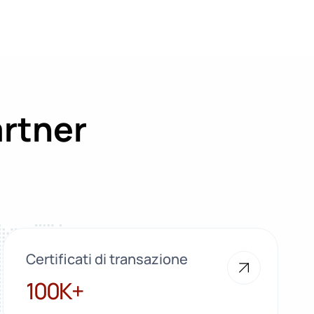
artner
Certificati di transazione
100K+
100K+