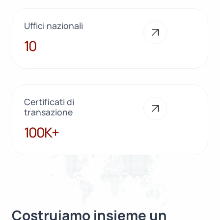
Uffici nazionali
10
10
Certificati di
transazione
100K+
100K+
Costruiamo insieme un