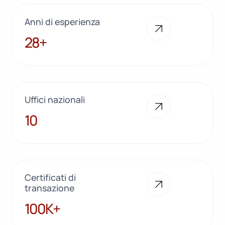
Anni di esperienza
28+
28+
Uffici nazionali
10
10
Certificati di
transazione
100K+
100K+