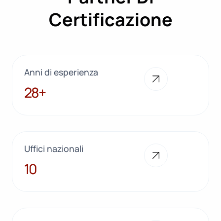
Certificazione
Anni di esperienza
28+
28+
Uffici nazionali
10
10