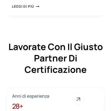
SEMINARIO
LEGGI DI PIÙ
IFS
SUGLI
STANDARD
E
LE
APPLICAZIONI
ALIMENTARI
Lavorate Con Il Giusto
Partner Di
Certificazione
Anni di esperienza
28+
28+