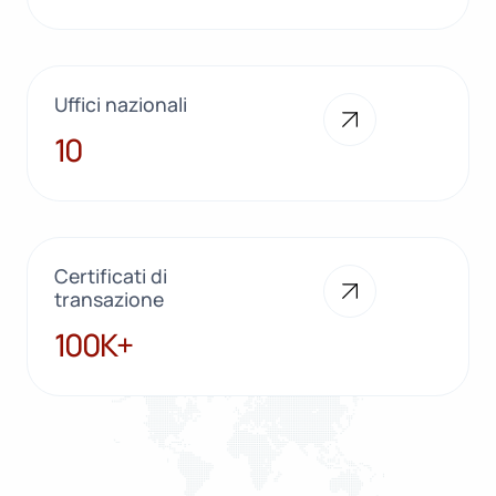
Uffici nazionali
10
10
Certificati di
transazione
100K+
100K+