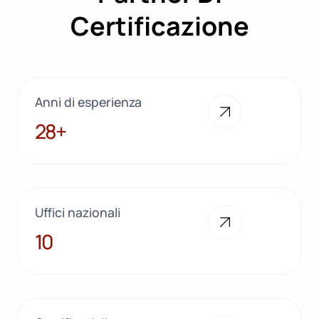
Certificazione
Anni di esperienza
28+
28+
Uffici nazionali
10
10